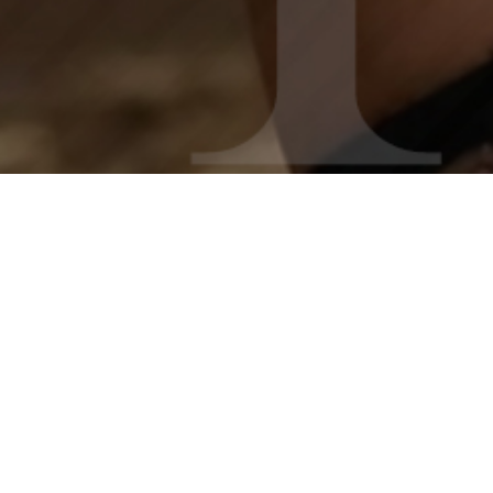
エステ５（ファイブ）
について
エステ５は、五反田を拠点に東京エリア全域へお伺いする出張型のデ
リバリーヘルス＆メンズエステです。当店が掲げるテーマは「ただ気
持ちいい、その先へ」。お客様との心の距離をぐっと縮めながら、身
体の芯までほどけていくような特別なひとときをご提供いたします。
清潔感と包容力を兼ね備えたセラピストが、オールヌードでの極上の
密着感を活かし、全身オイルトリートメント、本格マッサージ、丹念
なエステティック、そして濃密な回春セッションまでを丁寧にお届け
します。 「今日は心から癒されたい」「日々の緊張をリセットした
い」——そんなお客様のために、心も身体もとろけるような贅沢なリ