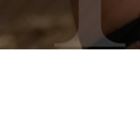
エステ５（ファイブ）
について
エステ５は、五反田を拠点に東京エリア全域へお伺いする出張型のデ
リバリーヘルス＆メンズエステです。当店が掲げるテーマは「ただ気
持ちいい、その先へ」。お客様との心の距離をぐっと縮めながら、身
体の芯までほどけていくような特別なひとときをご提供いたします。
清潔感と包容力を兼ね備えたセラピストが、オールヌードでの極上の
密着感を活かし、全身オイルトリートメント、本格マッサージ、丹念
なエステティック、そして濃密な回春セッションまでを丁寧にお届け
します。 「今日は心から癒されたい」「日々の緊張をリセットした
い」——そんなお客様のために、心も身体もとろけるような贅沢なリ